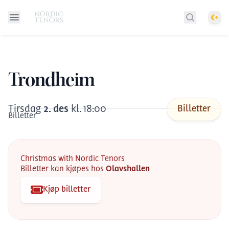
Them
Søk etter 
Trondheim
Tirsdag
2
.
des
kl.
18:00
Billetter
Billetter
Christmas with Nordic Tenors
Billetter kan kjøpes hos
Olavshallen
Kjøp billetter