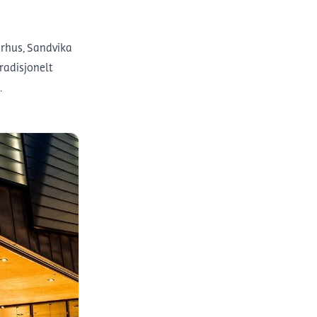
urhus, Sandvika
radisjonelt
.