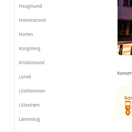
Haugesund
Holmestrand
Horten
Kongsberg
Kristiansand
Bæ
Konsert
Larvik
Lillehammer
Bær
Lillestrøm
Dat
Tid
Lok
Lørenskog