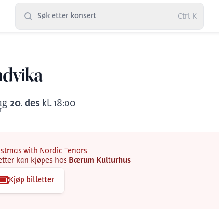
Søk etter konsert
Ctrl
K
ndvika
ag
20
.
des
kl.
18:00
r
istmas with Nordic Tenors
letter kan kjøpes hos
Bærum Kulturhus
Kjøp billetter