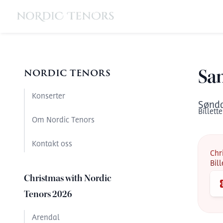
nordic tenors
Sa
Konserter
Sønd
Billette
Om Nordic Tenors
Kontakt oss
Chr
Bil
Christmas with Nordic
Tenors 2026
Arendal