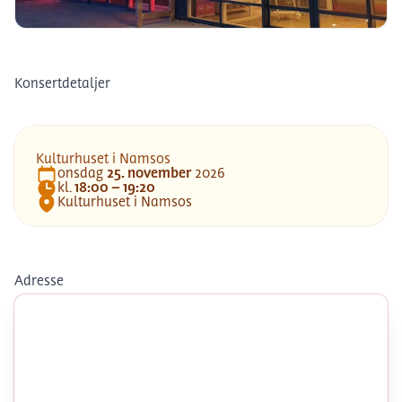
Kulturhuset i Namsos
Konsertdetaljer
Kulturhuset i Namsos
onsdag
25
.
november
2026
Dato
kl.
18:00 – 19:20
Tid
Kulturhuset i Namsos
Lokasjon
Adresse