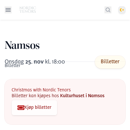
Them
Søk etter 
Namsos
Onsdag
25
.
nov
kl.
18:00
Billetter
Billetter
Christmas with Nordic Tenors
Billetter kan kjøpes hos
Kulturhuset i Namsos
Kjøp billetter