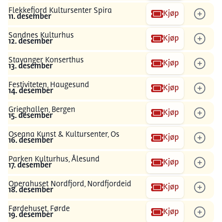
Flekkefjord Kultursenter Spira
Kjøp
11. desember
Sandnes Kulturhus
Kjøp
12. desember
Stavanger Konserthus
Kjøp
13. desember
Festiviteten, Haugesund
Kjøp
14. desember
Grieghallen, Bergen
Kjøp
15. desember
Oseana Kunst & Kultursenter, Os
Kjøp
16. desember
Parken Kulturhus, Ålesund
Kjøp
17. desember
Operahuset Nordfjord, Nordfjordeid
Kjøp
18. desember
Førdehuset, Førde
Kjøp
19. desember