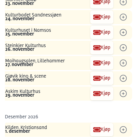
Kjøp
23. november
Kulturbadet Sandnessjøen
Kjøp
24. november
Kulturhuset i Namsos
Kjøp
25. november
Steinkjer Kulturhus
Kjøp
26. november
Maihaugsalen, Lillehammer
Kjøp
27. november
Gjøvik kino & scene
Kjøp
28. november
Askim Kulturhus
Kjøp
29. november
Desember 2026
Kilden, Kristiansand
Kjøp
1. desember