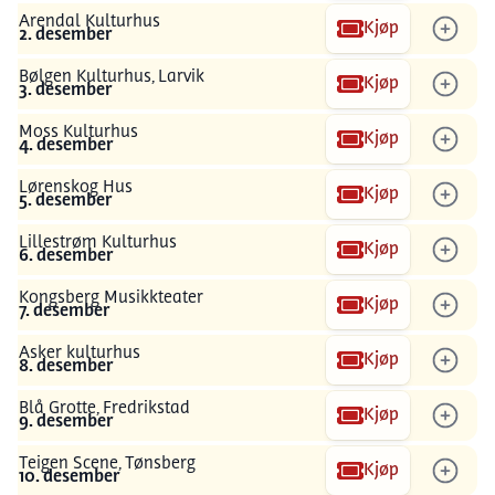
Arendal Kulturhus
Kjøp
2. desember
Bølgen Kulturhus, Larvik
Kjøp
3. desember
Moss Kulturhus
Kjøp
4. desember
Lørenskog Hus
Kjøp
5. desember
Lillestrøm Kulturhus
Kjøp
6. desember
Kongsberg Musikkteater
Kjøp
7. desember
Asker kulturhus
Kjøp
8. desember
Blå Grotte, Fredrikstad
Kjøp
9. desember
Teigen Scene, Tønsberg
Kjøp
10. desember