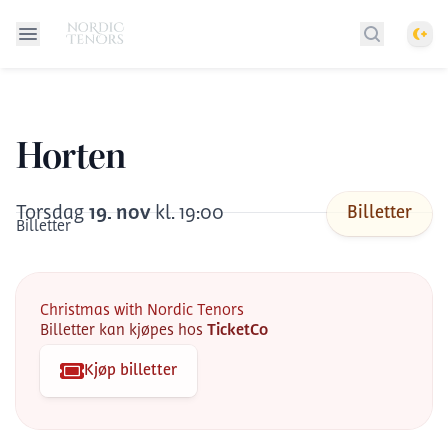
Them
Søk etter 
Horten
Torsdag
19
.
nov
kl.
19:00
Billetter
Billetter
Christmas with Nordic Tenors
Billetter kan kjøpes hos
TicketCo
Kjøp billetter