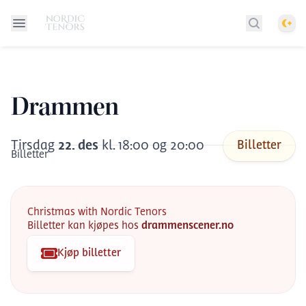
Them
Søk etter 
Drammen
Tirsdag
22
.
des
kl.
18:00 og 20:00
Billetter
Billetter
Christmas with Nordic Tenors
Billetter kan kjøpes hos
drammenscener.no
Kjøp billetter