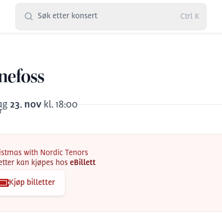
Søk etter konsert
Ctrl
K
nefoss
ag
23
.
nov
kl.
18:00
r
istmas with Nordic Tenors
letter kan kjøpes hos
eBillett
Kjøp billetter