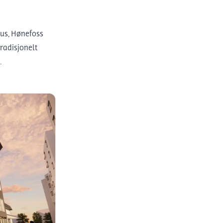
hus, Hønefoss
radisjonelt
.