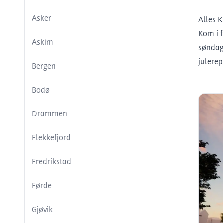
Asker
Alles K
Kom i f
Askim
sønda
julerep
Bergen
Bodø
Drammen
Flekkefjord
Fredrikstad
Førde
Gjøvik