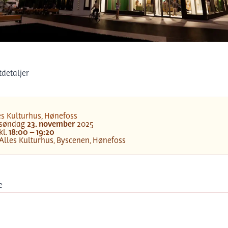
es Kulturhus, Hønefoss
detaljer
es Kulturhus, Hønefoss
søndag
23
.
november
2025
o
kl.
18:00 – 19:20
Alles Kulturhus, Byscenen, Hønefoss
asjon
e