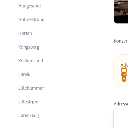
Haugesund
Holmestrand
Horten
All
Konsert
Kongsberg
Kristiansand
All
Dat
Larvik
Tid
Lok
Lillehammer
Lillestrøm
Adress
Lørenskog