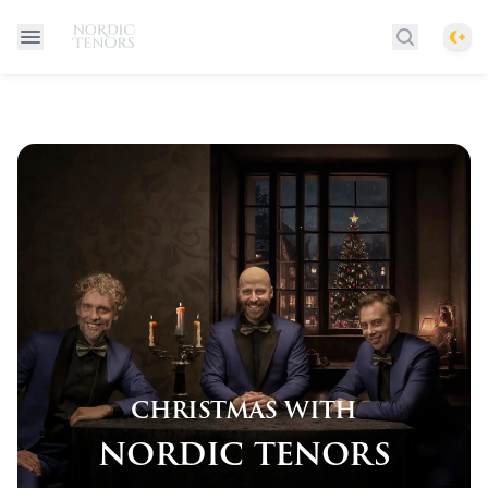
Them
Søk etter 
christmas with
nordic tenors